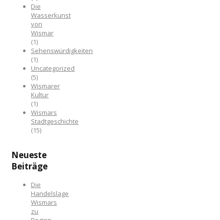
Die
Wasserkunst
von
Wismar
(1)
Sehenswürdigkeiten
(1)
Uncategorized
(5)
Wismarer
Kultur
(1)
Wismars
Stadtgeschichte
(15)
Neueste
Beiträge
Die
Handelslage
Wismars
zu