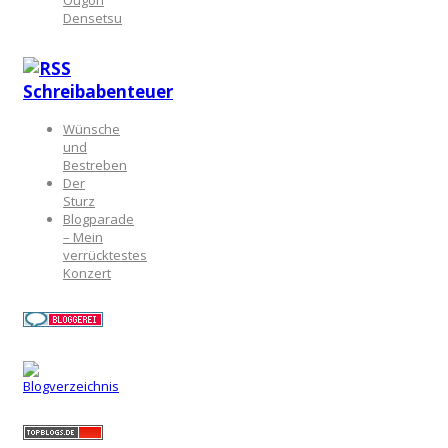
Ougon
Densetsu
Schreibabenteuer
Wünsche
und
Bestreben
Der
Sturz
Blogparade
– Mein
verrücktestes
Konzert