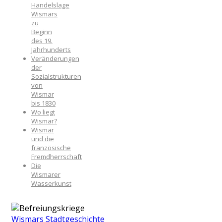
Handelslage
Wismars
zu
Beginn
des 19.
Jahrhunderts
Veränderungen
der
Sozialstrukturen
von
Wismar
bis 1830
Wo liegt
Wismar?
Wismar
und die
französische
Fremdherrschaft
Die
Wismarer
Wasserkunst
Wismars Stadtgeschichte